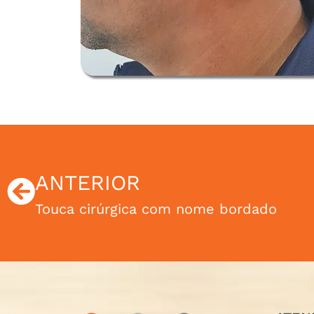
ANTERIOR
Touca cirúrgica com nome bordado