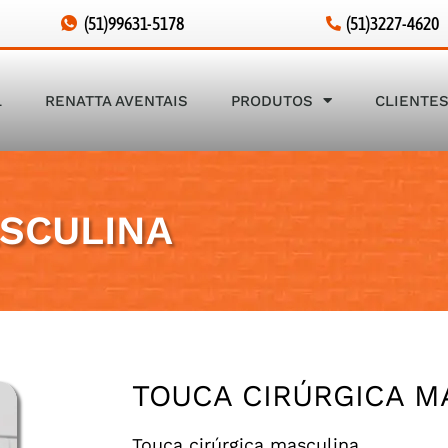
(51)99631-5178
(51)3227-4620
L
RENATTA AVENTAIS
PRODUTOS
CLIENTE
ASCULINA
TOUCA CIRÚRGICA M
Touca cirúrgica masculina.