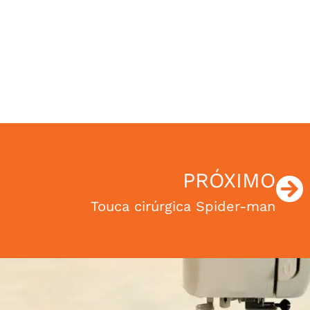
PRÓXIMO
Touca cirúrgica Spider-man