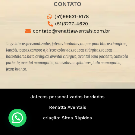
CONTATO
(51)99631-5178
(51)3227-4620
contato@renattaaventais.com.br
Tags:
Jalecos personalizados, jalecos bordados, roupas para blocos cirúrgicos,
lençóis, toucas, campos e jalecos coloridos,
roupas cirúrgicas, roupas
hospitalares, bata cirúrgica, avental cirúrgico, avental para paciente, camisola
paciente, avental mamografia, camisolas hospitalares, bata mamografia,
jeans branco.
Jalecos personalizados bordados
Renatta Aventais
criação: Sites Rápidos