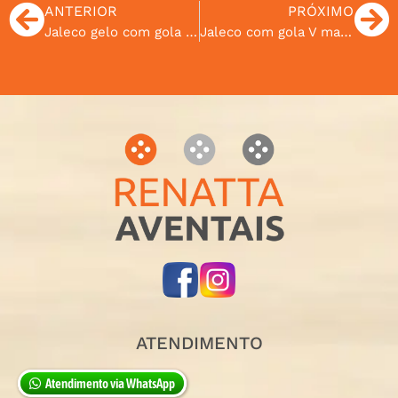
ANTERIOR
PRÓXIMO
Jaleco gelo com gola Smokink
Jaleco com gola V marinho
ATENDIMENTO
Atendimento via WhatsApp