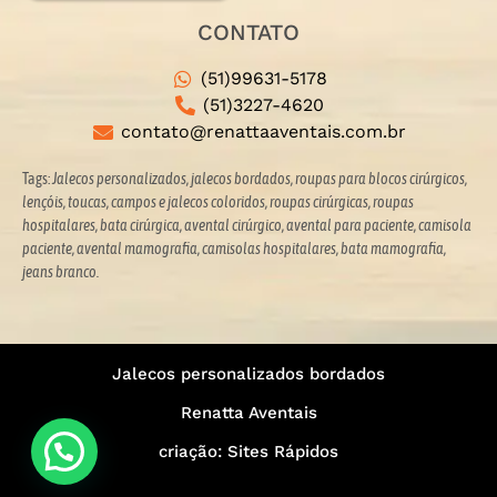
CONTATO
(51)99631-5178
(51)3227-4620
contato@renattaaventais.com.br
Tags:
Jalecos personalizados, jalecos bordados, roupas para blocos cirúrgicos,
lençóis, toucas, campos e jalecos coloridos,
roupas cirúrgicas, roupas
hospitalares, bata cirúrgica, avental cirúrgico, avental para paciente, camisola
paciente, avental mamografia, camisolas hospitalares, bata mamografia,
jeans branco.
Jalecos personalizados bordados
Renatta Aventais
criação: Sites Rápidos