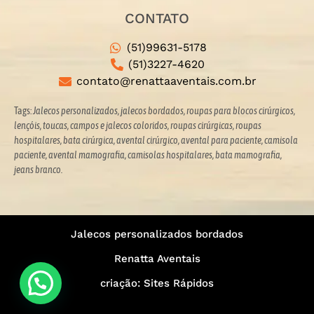
CONTATO
(51)99631-5178
(51)3227-4620
contato@renattaaventais.com.br
Tags:
Jalecos personalizados, jalecos bordados, roupas para blocos cirúrgicos,
lençóis, toucas, campos e jalecos coloridos,
roupas cirúrgicas, roupas
hospitalares, bata cirúrgica, avental cirúrgico, avental para paciente, camisola
paciente, avental mamografia, camisolas hospitalares, bata mamografia,
jeans branco.
Jalecos personalizados bordados
Renatta Aventais
criação: Sites Rápidos