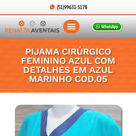
(51)99631-5178
WhatsApp
PIJAMA CIRÚRGICO
FEMININO AZUL COM
DETALHES EM AZUL
MARINHO COD.05