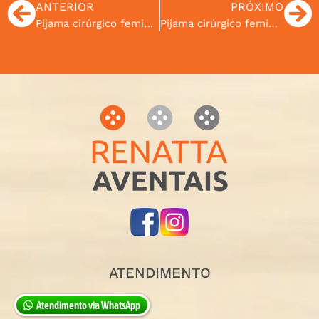
ANTERIOR
PRÓXIMO
Pijama cirúrgico feminino frente gatinhos e laterais cinza cod.04
Pijama cirúrgico feminino cinza com detalhes em azul marinho cod.06
ATENDIMENTO
Atendimento via WhatsApp