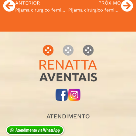
ANTERIOR
PRÓXIMO
Pijama cirúrgico feminino frente cinza e cachorrinhos nas laterais cod.02
Pijama cirúrgico feminino frente gatinhos e laterais cinza cod.04
ATENDIMENTO
Atendimento via WhatsApp