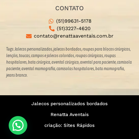
CONTATO
(51)99631-5178
(51)3227-4620
contato@renattaaventais.com.br
Tags:
Jalecos personalizados, jalecos bordados, roupas para blocos cirúrgicos,
lençóis, toucas, campos e jalecos coloridos,
roupas cirúrgicas, roupas
hospitalares, bata cirúrgica, avental cirúrgico, avental para paciente, camisola
paciente, avental mamografia, camisolas hospitalares, bata mamografia,
jeans branco.
Jalecos personalizados bordados
Renatta Aventais
criação: Sites Rápidos